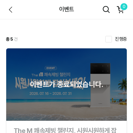
장
0
이벤트
바
검색 레이어 열기
구
니
아
이
진행중
총 5
건
콘
이벤트가 종료되었습니다.
The M 쾌속제빙 챌린지, 시원시원하게 잡